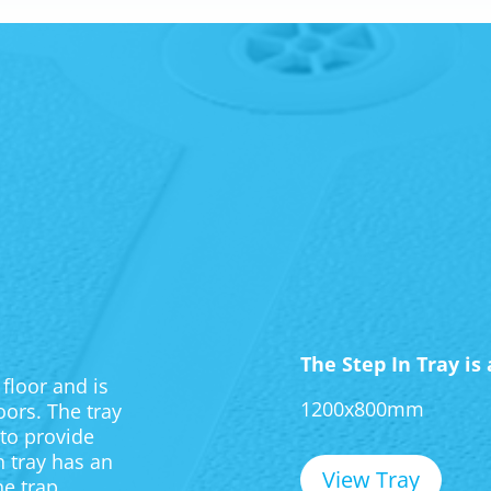
The Step In Tray is 
floor and is
1200x800mm
oors. The tray
 to provide
 tray has an
View Tray
e trap.