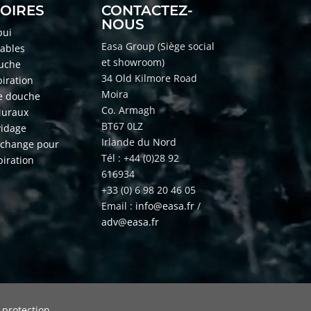
OIRES
CONTACTEZ-
NOUS
pui
Easa Group (Si
ège social
vables
et showroom)
ouche
34 Old Kilmore Road
iration
Moira
e douche
Co. Armagh
Muraux
BT67 0LZ
vidage
Irlande du Nord
echange pour
Tél : +44 (0)28 92
iration
616934
+33 (0) 6 98 20 46 05
Email :
info@easa.fr
/
adv@easa.fr
 protection