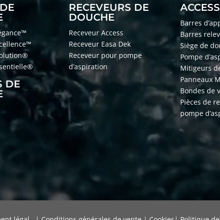
 DE
RECEVEURS DE
ACCESS
E
DOUCHE
Barres d’ap
légance™
Receveur Access
Barres rele
xcellence™
Receveur Easa Dek
Siège de d
volution®
Receveur pour pompe
Pompe d’asp
ssentielle®
d’aspiration
Mitigeurs d
Panneaux 
S DE
Bondes de 
E
Pièces de r
pompe d’asp
ent légal
|
Conditions générales de vente
|
Cookies
|
Politique de