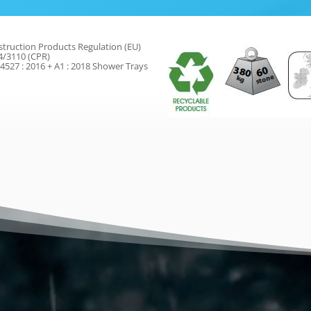
truction Products Regulation (EU)
4/3110 (CPR)
4527 : 2016 + A1 : 2018 Shower Trays