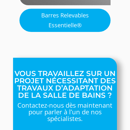
Barres Relevables
Essentielle®
VOUS TRAVAILLEZ SUR UN
PROJET NÉCESSITANT DES
TRAVAUX D’ADAPTATION
DE LA SALLE DE BAINS ?
Contactez-nous dès maintenant
pour parler à l’un de nos
spécialistes.