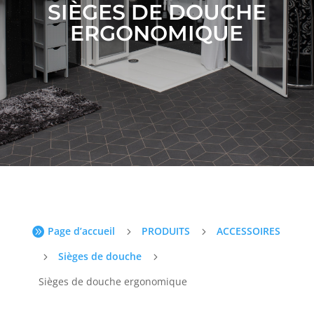
SIÈGES DE DOUCHE
ERGONOMIQUE
Page d’accueil
PRODUITS
ACCESSOIRES

5
5
Sièges de douche
5
5
Sièges de douche ergonomique